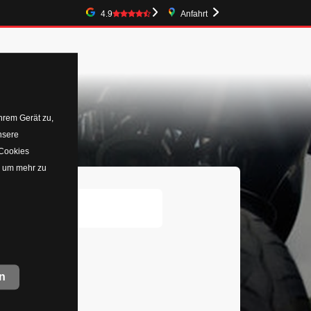
Google-Bewertung
4.9
Anfahrt
uns
hrem Gerät zu,
nsere
 Cookies
, um mehr zu
n