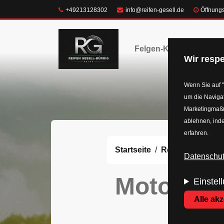
Direkt
Telefon:
E-Mail:
+49213128302
info@reifen-gesell.de
Öffnung
zum
Inhalt
Felgen-Konfigurator
Wir respe
Wenn Sie auf "
um die Navigat
Marketingmaßna
ablehnen, inde
erfahren.
Startseite
Reifen
Motorra
Datenschutz
Motorrad
Einstel
Alle ak