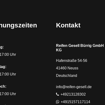
nungszeiten
Kontakt
Reifen Gesell Bürrig GmbH
g:
KG
 17:00 Uhr
Hafenstraße 54-56
tag:
41460
Neuss
 17:00 Uhr
Deutschland
och:
E-Mail:
info@reifen-gesell.de
 17:00 Uhr
Telefon:
+49213128302
WhatsApp
+4915157117114